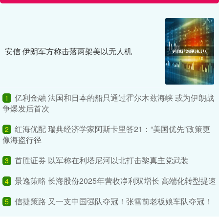
安信 伊朗军方称击落两架美以无人机
亿利金融 法国和日本的船只通过霍尔木兹海峡 或为伊朗战
1
争爆发后首次
红海优配 瑞典经济学家阿斯卡里答21：“美国优先”政策更
2
像海盗行径
首胜证券 以军称在利塔尼河以北打击黎真主党武装
3
景逸策略 长海股份2025年营收净利双增长 高端化转型提速
4
信捷策路 又一支中国强队夺冠！张雪前老板娘车队夺冠！
5