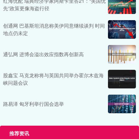
红海优配 瑞典经济学家阿斯卡里答21：“美国优
先”政策更像海盗行径
创通网 巴基斯坦消息称美伊同意继续谈判 时间
地点仍未定
通弘网 进博会溢出效应指数再创新高
股鑫宝 马克龙称将与英国共同举办霍尔木兹海
峡问题会议
路易泽 匈牙利举行国会选举
推荐资讯