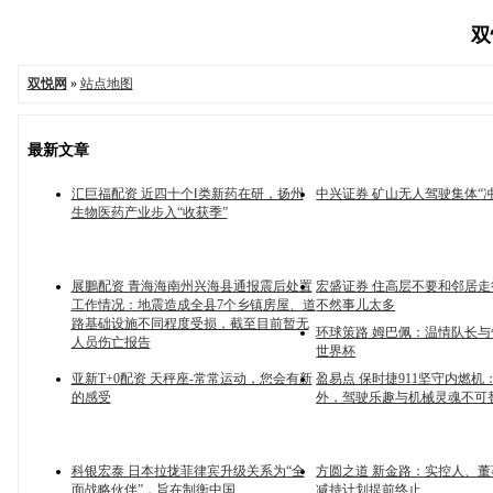
双
双悦网
»
站点地图
最新文章
汇巨福配资 近四十个Ⅰ类新药在研，扬州
中兴证券 矿山无人驾驶集体“
生物医药产业步入“收获季”
展鵬配资 青海海南州兴海县通报震后处置
宏盛证券 住高层不要和邻居
工作情况：地震造成全县7个乡镇房屋、道
不然事儿太多
路基础设施不同程度受损，截至目前暂无
环球策路 姆巴佩：温情队长与争
人员伤亡报告
世界杯
亚新T+0配资 天秤座-常常运动，您会有新
盈易点 保时捷911坚守内燃机
的感受
外，驾驶乐趣与机械灵魂不可
科银宏泰 日本拉拢菲律宾升级关系为“全
方圆之道 新金路：实控人、
面战略伙伴”，旨在制衡中国
减持计划提前终止