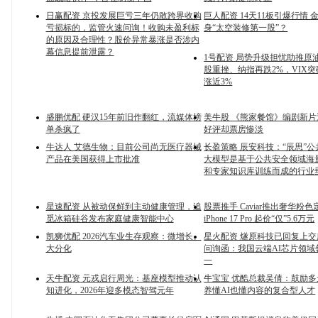
日赢配资 京投发展巨亏三年仍敢跨界收购
巨人配资 14天11板引爆行情 
亏损标的，监管火速问询！收购未盈利标
身“太空装修第一股”？
的原因及合理性？股价异常暴涨是否涉内
幕信息提前泄露？
1号配资 局势升级担忧助推原
股重挫、纳指再跌2%，VIX突
涨近3%
盛鹏优配 硬汉15年前旧作翻红，流媒体榜
美牛股 《熊家餐馆》编剧新片
单杀疯了
好评却票房惨淡
牛达人 艾德生物：目前公司尚无医疗器械
长盈策略 辰安科技：“辰思”
产品在美国获得上市批准
大模型是基于公共安全领域海
和专家知识库训练而成的行业
星速配资 从被动保鲜到主动健康管理，追
股票推手 Caviar推出奢华粉
觅冰箱硅谷发布家庭健康智能中心
iPhone 17 Pro 起价“仅”5.6万元
凯狮优配 2026汽车业生存观察：微增长、
星火配资 燧原科技已回复上
大分化
问询函：我国云端AI芯片领域
一
天牛配资 元戎启行周光：基座模型推动认
牛宝宝 优酷总裁吴倩：鼓励
知进化，2026年迎多模态智驾元年
养懂AI也懂内容的复合型人才