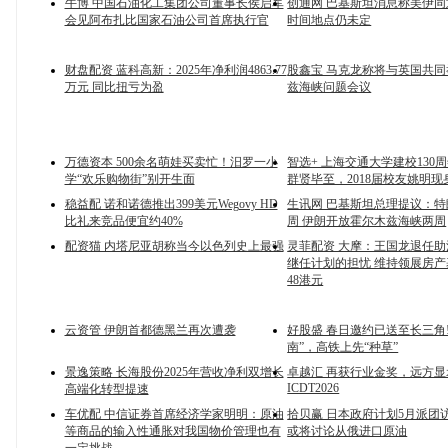
牛博 中国石油化工集团公司董事长侯启军
创通网 巴基斯坦消息称美伊
会见阿布扎比国家石油公司首席执行官
时间地点仍未定
财盘配资 蓝科高新：2025年净利润4863.77
股鑫宝 马克龙称将与英国共
万元 同比扭亏为盈
兹海峡问题会议
万德资本 500余名萌娃买卖忙！汨罗一小
智选+ 上海交通大学建校130
学“欢乐购物街”别开生面
群贤毕至，2018届校友姚明现
稳益配 诺和诺德推出399美元Wegovy HD
生讯网 巴基斯坦总理提议：
比礼来竞品便宜约40%
周 伊朗开放霍尔木兹海峡两周
配资猫 内塔尼亚胡称当今以色列史上最强
灵菲配资 大摩：王国龙退任
继任计划的担忧 维持领展房
48港元
云资管 伊朗首都德黑兰再次遭袭
好股盛 春日邀约已送至长三角
南”，高铁上先“种草”
景逸策略 长海股份2025年营收净利双增长
卓越汇 再获行业金奖，远方
ICDT2026
高端化转型提速
车优配 中信证券首席经济学家明明：原油
拾贝赢 日本政府计划5月派团
等商品的输入性通胀对我国物价管理也有
或将讨论从俄进口原油