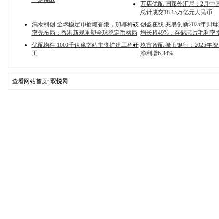
一定挑战
万店优配 国家外汇局：2月中
总计成交18.15万亿元人民币
鸿泰利创 全球稳定币抢滩香港，加幂科技
创盈在线 兆易创新2025年归
率先布局：香港新规重塑全球稳定币格局
增长超49%，存储芯片毛利率
优配物料 1000千伏豫南站主变扩建工程开
玖富智配 徽商银行：2025年资
工
净利增6.34%
查看网站首页:
双悦网