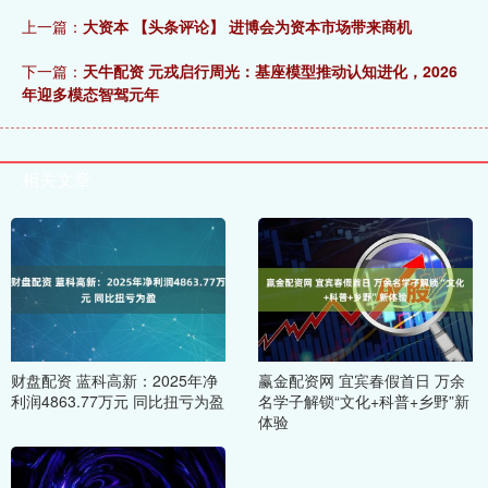
上一篇：
大资本 【头条评论】 进博会为资本市场带来商机
下一篇：
天牛配资 元戎启行周光：基座模型推动认知进化，2026
年迎多模态智驾元年
相关文章
财盘配资 蓝科高新：2025年净
赢金配资网 宜宾春假首日 万余
利润4863.77万元 同比扭亏为盈
名学子解锁“文化+科普+乡野”新
体验