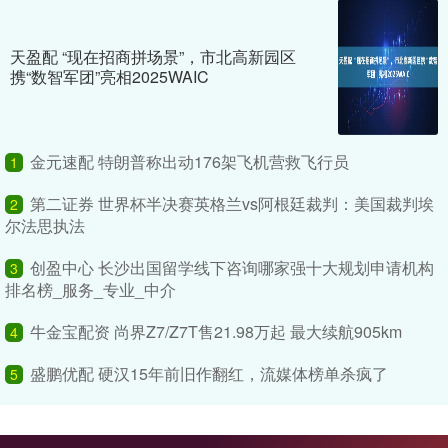
天盈配 “现在招商拼场景”，市北高新园区
携“数智军团”亮相2025WAIC
金元速配 特朗普称出动176架飞机营救飞行员
1
第二证券 世界杯半决赛英格兰vs阿根廷裁判：美国裁判埃
2
尔法思执法
创盈中心 长沙出国留学线下咨询哪家强十大规划申请机构
3
排名榜_服务_专业_中介
牛金宝配资 尚界Z7/Z7T售21.98万起 最大续航905km
4
盛鹏优配 硬汉15年前旧作翻红，流媒体榜单杀疯了
5