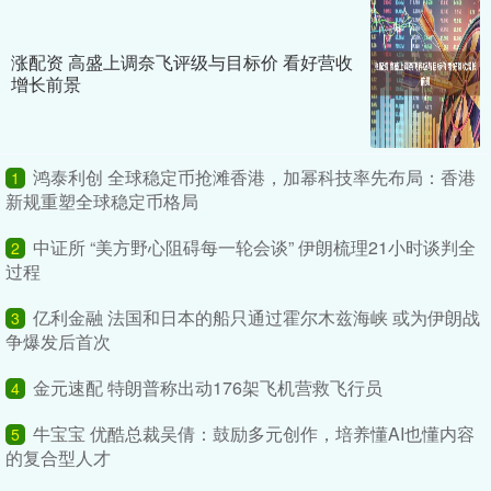
涨配资 高盛上调奈飞评级与目标价 看好营收
增长前景
鸿泰利创 全球稳定币抢滩香港，加幂科技率先布局：香港
1
新规重塑全球稳定币格局
中证所 “美方野心阻碍每一轮会谈” 伊朗梳理21小时谈判全
2
过程
亿利金融 法国和日本的船只通过霍尔木兹海峡 或为伊朗战
3
争爆发后首次
金元速配 特朗普称出动176架飞机营救飞行员
4
牛宝宝 优酷总裁吴倩：鼓励多元创作，培养懂AI也懂内容
5
的复合型人才