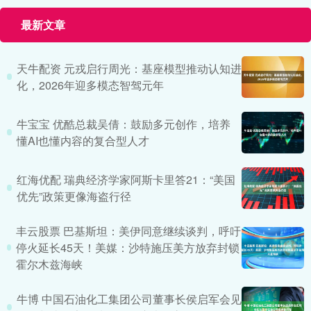
最新文章
天牛配资 元戎启行周光：基座模型推动认知进
化，2026年迎多模态智驾元年
牛宝宝 优酷总裁吴倩：鼓励多元创作，培养
懂AI也懂内容的复合型人才
红海优配 瑞典经济学家阿斯卡里答21：“美国
优先”政策更像海盗行径
丰云股票 巴基斯坦：美伊同意继续谈判，呼吁
停火延长45天！美媒：沙特施压美方放弃封锁
霍尔木兹海峡
牛博 中国石油化工集团公司董事长侯启军会见