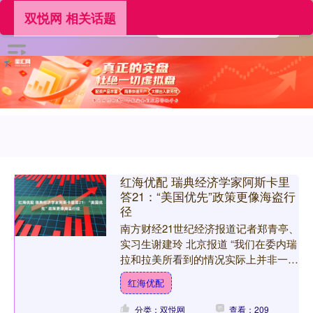
双悦网 相关话题
红海优配 瑞典经济学家阿斯卡里
答21：“美国优先”政策更像海盗行
径
南方财经21世纪经济报道记者郑青亭、
实习生谢建玲 北京报道 “我们在委内瑞
拉和拉美所看到的情况实际上并非一种
战略——它更像是海盗行径。其核心在
红海优配
于攫取资产并干涉他....
分类：双悦网
查看：209