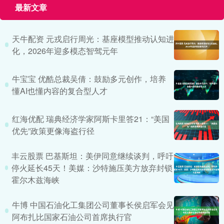
最新文章
天牛配资 元戎启行周光：基座模型推动认知进
化，2026年迎多模态智驾元年
牛宝宝 优酷总裁吴倩：鼓励多元创作，培养
懂AI也懂内容的复合型人才
红海优配 瑞典经济学家阿斯卡里答21：“美国
优先”政策更像海盗行径
丰云股票 巴基斯坦：美伊同意继续谈判，呼吁
停火延长45天！美媒：沙特施压美方放弃封锁
霍尔木兹海峡
牛博 中国石油化工集团公司董事长侯启军会见
阿布扎比国家石油公司首席执行官