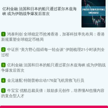
亿利金融 法国和日本的船只通过霍尔木兹海
峡 或为伊朗战争爆发后首次
鸿泰利创 全球稳定币抢滩香港，加幂科技率先布局：香港
1
新规重塑全球稳定币格局
中证所 “美方野心阻碍每一轮会谈” 伊朗梳理21小时谈判全
2
过程
亿利金融 法国和日本的船只通过霍尔木兹海峡 或为伊朗战
3
争爆发后首次
金元速配 特朗普称出动176架飞机营救飞行员
4
牛宝宝 优酷总裁吴倩：鼓励多元创作，培养懂AI也懂内容
5
的复合型人才