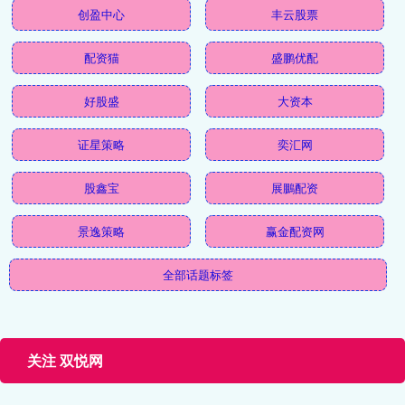
创盈中心
丰云股票
配资猫
盛鹏优配
好股盛
大资本
证星策略
奕汇网
股鑫宝
展鵬配资
景逸策略
赢金配资网
全部话题标签
关注 双悦网